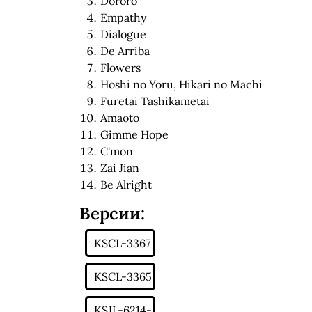
Dororo
Empathy
Dialogue
De Arriba
Flowers
Hoshi no Yoru, Hikari no Machi
Furetai Tashikametai
Amaoto
Gimme Hope
C'mon
Zai Jian
Be Alright
Версии: