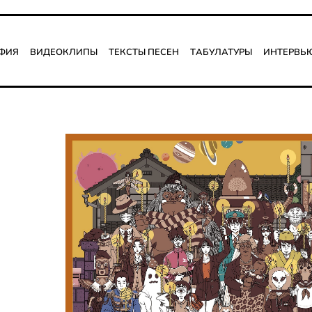
фия
Видеоклипы
Тексты песен
Табулатуры
Интервь