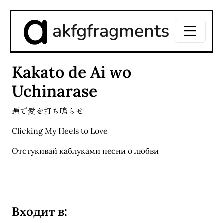
akfgfragments
Kakato de Ai wo
Uchinarase
踵で愛を打ち鳴らせ
Clicking My Heels to Love
Отстукивай каблуками песни о любви
Входит в: