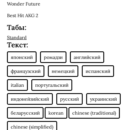
Wonder Future
Best Hit AKG 2
Табы:
Standard
Текст: